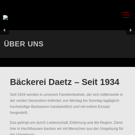
Zum Inhalt springen
Menü
ÜBER UNS
Bäckerei Daetz – Seit 1934
Seit 1934 werden in unserem Familienbetrieb, der sich mittlerweile in
der vierten Generation befindet, von Montag bis Sonntag tagtäglich
hochwertige Backwaren handwerklich und mit vollem Einsatz
hergestellt.
Das gelingt uns durch Leidenschaft, Erfahrung und die Region. Denn
hier in Hechthausen backen wir mit Menschen aus der Umgebung für
die Umgebung.