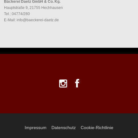
Bäckerei Daetz GmbH & Co. Kg.
Hauptstraße 9, 21755 Hechhausen
Tel.: 04774/280
E-Mail: info@baeckerei-daetz.de
Impressum
Datenschutz
Cookie-Richtlinie